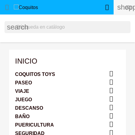
shopp


(0)
search
INICIO

COQUITOS TOYS

PASEO

VIAJE

JUEGO

DESCANSO

BAÑO

PUERICULTURA

SEGURIDAD