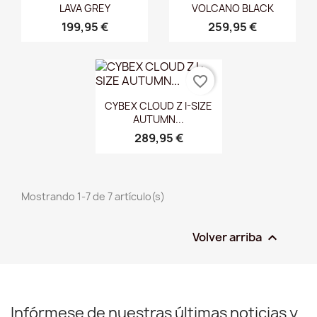
LAVA GREY
VOLCANO BLACK
199,95 €
259,95 €
favorite_border
Vista rápida

CYBEX CLOUD Z I-SIZE
AUTUMN...
289,95 €
Mostrando 1-7 de 7 artículo(s)
Volver arriba

Infórmese de nuestras últimas noticias y