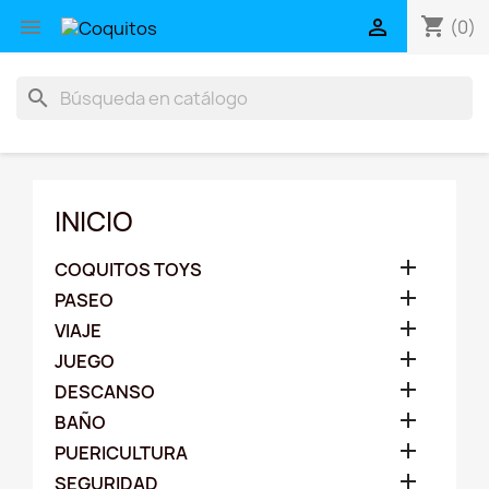
shopping_cart


(0)
search
INICIO

COQUITOS TOYS

PASEO

VIAJE

JUEGO

DESCANSO

BAÑO

PUERICULTURA

SEGURIDAD