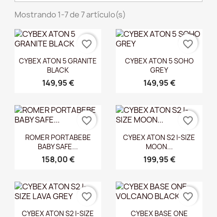
Mostrando 1-7 de 7 artículo(s)
favorite_border
favorite_border
Vista rápida
Vista rápida


CYBEX ATON 5 GRANITE
CYBEX ATON 5 SOHO
BLACK
GREY
149,95 €
149,95 €
favorite_border
favorite_border
Vista rápida
Vista rápida


ROMER PORTABEBE
CYBEX ATON S2 I-SIZE
BABY SAFE...
MOON...
158,00 €
199,95 €
favorite_border
favorite_border
Vista rápida
Vista rápida


CYBEX ATON S2 I-SIZE
CYBEX BASE ONE