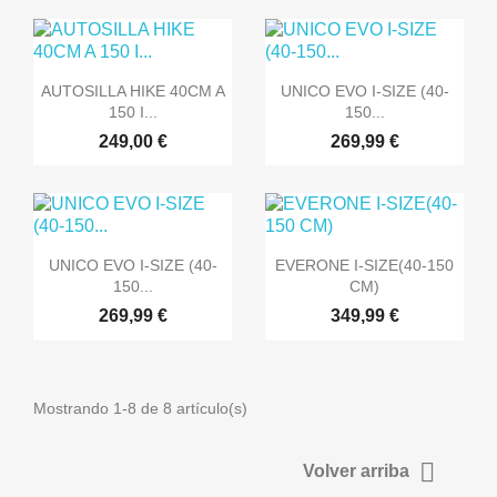


Vista rápida
Vista rápida
AUTOSILLA HIKE 40CM A
UNICO EVO I-SIZE (40-
150 I...
150...
249,00 €
269,99 €


Vista rápida
Vista rápida
UNICO EVO I-SIZE (40-
EVERONE I-SIZE(40-150
150...
CM)
269,99 €
349,99 €
Mostrando 1-8 de 8 artículo(s)

Volver arriba