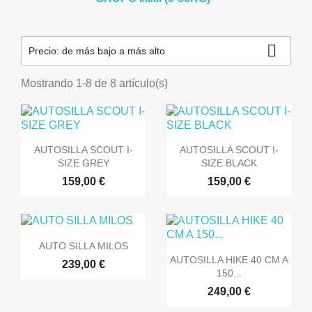

Precio: de más bajo a más alto
Mostrando 1-8 de 8 artículo(s)


Vista rápida
Vista rápida
AUTOSILLA SCOUT I-
AUTOSILLA SCOUT I-
SIZE GREY
SIZE BLACK
159,00 €
159,00 €

Vista rápida
AUTO SILLA MILOS

Vista rápida
AUTOSILLA HIKE 40 CM A
239,00 €
150...
249,00 €