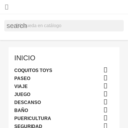

search
INICIO

COQUITOS TOYS

PASEO

VIAJE

JUEGO

DESCANSO

BAÑO

PUERICULTURA

SEGURIDAD