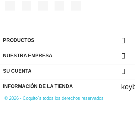
Facebook
Twitter
YouTube
Instagram
TikTok

PRODUCTOS

NUESTRA EMPRESA

SU CUENTA
key
INFORMACIÓN DE LA TIENDA
© 2026 - Coquito´s todos los derechos reservados