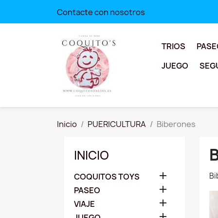
Contacte con nosotros
TRIOS
PASE
JUEGO
SEG
Inicio
PUERICULTURA
Biberones
INICIO

Bi
COQUITOS TOYS

PASEO

VIAJE

JUEGO