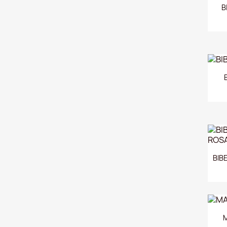
B
BIB
M