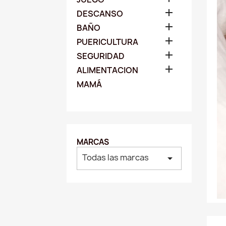

DESCANSO

BAÑO

PUERICULTURA

SEGURIDAD

ALIMENTACION
MAMÁ
MARCAS
Todas las marcas
arrow_drop_down