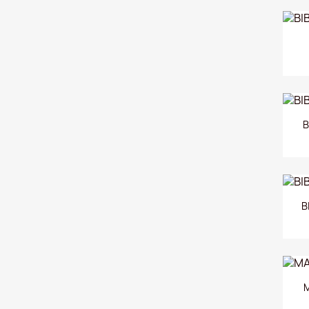
B
B
M