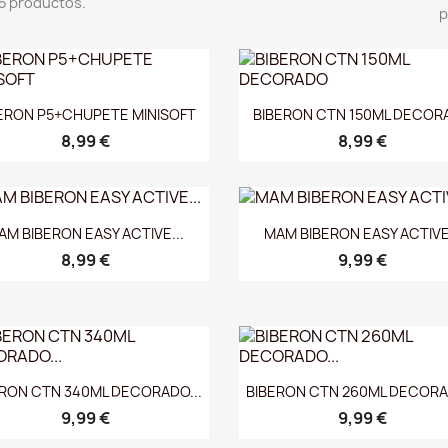
5 productos.
p
Vista rápida
Vista rápida


ERON P5+CHUPETE MINISOFT
BIBERON CTN 150ML DECOR
8,99 €
8,99 €
Vista rápida
Vista rápida


AM BIBERON EASY ACTIVE...
MAM BIBERON EASY ACTIVE.
8,99 €
9,99 €
Vista rápida
Vista rápida


ERON CTN 340ML DECORADO...
BIBERON CTN 260ML DECORAD
9,99 €
9,99 €