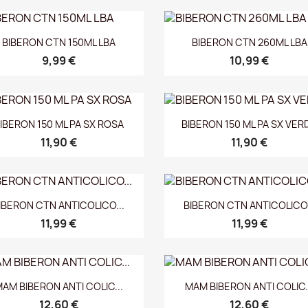
Vista rápida
Vista rápida


BIBERON CTN 150ML LBA
BIBERON CTN 260ML LBA
9,99 €
10,99 €
Vista rápida
Vista rápida


IBERON 150 ML PA SX ROSA
BIBERON 150 ML PA SX VER
11,90 €
11,90 €
Vista rápida
Vista rápida


IBERON CTN ANTICOLICO...
BIBERON CTN ANTICOLICO.
11,99 €
11,99 €
Vista rápida
Vista rápida


AM BIBERON ANTI COLIC...
MAM BIBERON ANTI COLIC.
12,60 €
12,60 €