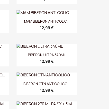
Vista rápida

.
MAM BIBERON ANTI COLIC...
12,99 €
Vista rápida

..
BIBERON ULTRA 340ML
12,99 €
Vista rápida

..
BIBERON CTN ANTICOLICO...
12,99 €