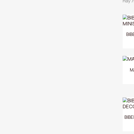
Hay 7
BIB
M
BIB