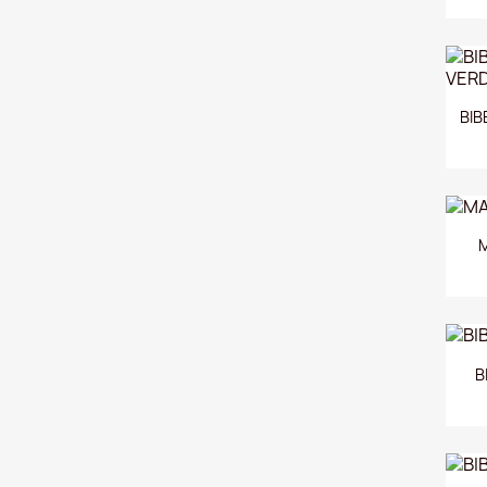
BIB
M
B