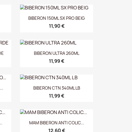
Vista rápida

BIBERON 150ML SX PRO BEIG
11,90 €
Vista rápida

DE
BIBERON ULTRA 260ML
11,99 €
Vista rápida

..
BIBERON CTN 340ML LB
11,99 €
Vista rápida

..
MAM BIBERON ANTI COLIC...
12,60 €