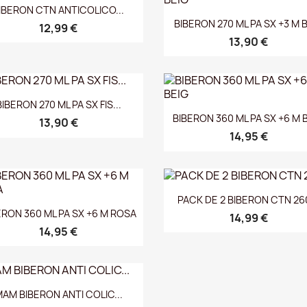
Vista rápida

IBERON CTN ANTICOLICO...
Vista rápida

BIBERON 270 ML PA SX +3 M 
12,99 €
13,90 €
Vista rápida

BIBERON 270 ML PA SX FIS...
Vista rápida

BIBERON 360 ML PA SX +6 M 
13,90 €
14,95 €
Vista rápida

PACK DE 2 BIBERON CTN 260
Vista rápida

ERON 360 ML PA SX +6 M ROSA
14,99 €
14,95 €
Vista rápida

AM BIBERON ANTI COLIC...