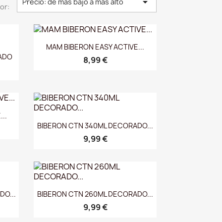

Precio: de más bajo a más alto
or:
Vista rápida

MAM BIBERON EASY ACTIVE...
ADO
8,99 €
..
Vista rápida

BIBERON CTN 340ML DECORADO...
9,99 €
Vista rápida

O...
BIBERON CTN 260ML DECORADO...
9,99 €