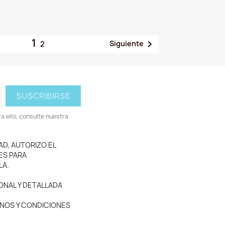
1

Siguiente
2
 ello, consulte nuestra
AD, AUTORIZO EL
ES PARA
LA.
ONAL Y DETALLADA
MINOS Y CONDICIONES