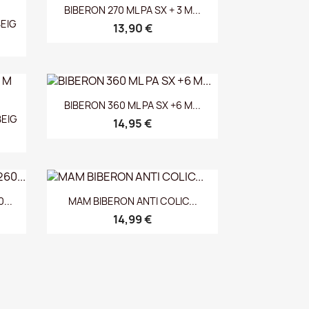
Vista rápida

BIBERON 270 ML PA SX + 3 M...
BEIG
13,90 €
Vista rápida

BIBERON 360 ML PA SX +6 M...
BEIG
14,95 €
Vista rápida

...
MAM BIBERON ANTI COLIC...
14,99 €