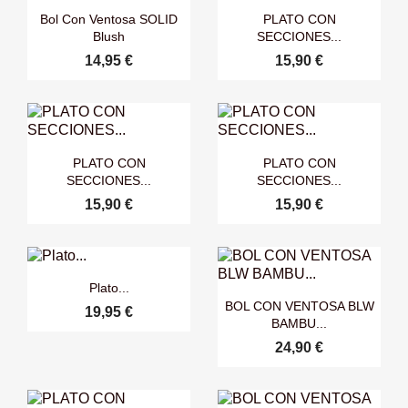


Vista rápida
Vista rápida
Bol Con Ventosa SOLID
PLATO CON
Blush
SECCIONES...
14,95 €
15,90 €


Vista rápida
Vista rápida
PLATO CON
PLATO CON
SECCIONES...
SECCIONES...
15,90 €
15,90 €

Vista rápida
Plato...

Vista rápida
BOL CON VENTOSA BLW
19,95 €
BAMBU...
24,90 €