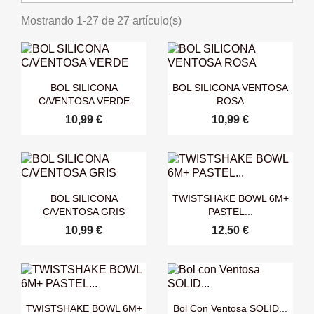
Mostrando 1-27 de 27 artículo(s)


Vista rápida
Vista rápida
BOL SILICONA
BOL SILICONA VENTOSA
C/VENTOSA VERDE
ROSA
10,99 €
10,99 €


Vista rápida
Vista rápida
BOL SILICONA
TWISTSHAKE BOWL 6M+
C/VENTOSA GRIS
PASTEL...
10,99 €
12,50 €


Vista rápida
Vista rápida
TWISTSHAKE BOWL 6M+
Bol Con Ventosa SOLID...