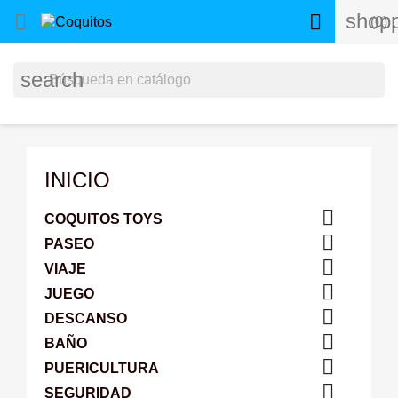
shopp


(0)
search
INICIO

COQUITOS TOYS

PASEO

VIAJE

JUEGO

DESCANSO

BAÑO

PUERICULTURA

SEGURIDAD