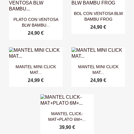

Vista rápida
BOL CON VENTOSA BLW

Vista rápida
BAMBU FROG
PLATO CON VENTOSA
BLW BAMBU...
24,90 €
24,90 €


Vista rápida
Vista rápida
MANTEL MINI CLICK
MANTEL MINI CLICK
MAT...
MAT...
24,99 €
24,99 €

Vista rápida
MANTEL CLICK-
MAT+PLATO 6M+...
39,90 €