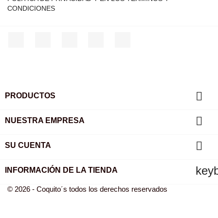
CONDICIONES
Facebook
Twitter
YouTube
Instagram
TikTok

PRODUCTOS

NUESTRA EMPRESA

SU CUENTA
key
INFORMACIÓN DE LA TIENDA
© 2026 - Coquito´s todos los derechos reservados