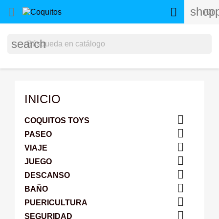
shopp


(0)
search
INICIO

COQUITOS TOYS

PASEO

VIAJE

JUEGO

DESCANSO

BAÑO

PUERICULTURA

SEGURIDAD