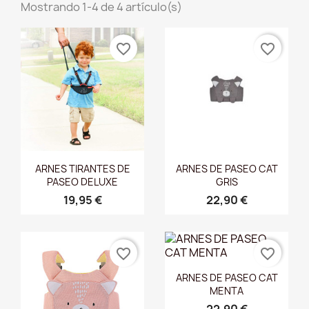
Mostrando 1-4 de 4 artículo(s)
favorite_border
favorite_border
Vista rápida
Vista rápida


ARNES TIRANTES DE
ARNES DE PASEO CAT
PASEO DELUXE
GRIS
19,95 €
22,90 €
favorite_border
favorite_border
Vista rápida

ARNES DE PASEO CAT
MENTA
22,90 €