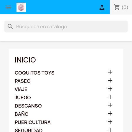
shopping_cart


(0)
search
INICIO

COQUITOS TOYS

PASEO

VIAJE

JUEGO

DESCANSO

BAÑO

PUERICULTURA

SEGURIDAD