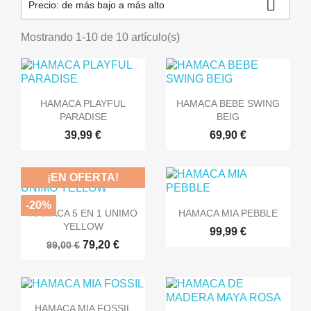

Precio: de más bajo a más alto
Mostrando 1-10 de 10 artículo(s)


Vista rápida
Vista rápida
HAMACA PLAYFUL
HAMACA BEBE SWING
PARADISE
BEIG
39,99 €
69,90 €
¡EN OFERTA!
-20%


Vista rápida
Vista rápida
HAMACA 5 EN 1 UNIMO
HAMACA MIA PEBBLE
YELLOW
99,99 €
79,20 €
99,00 €

Vista rápida
HAMACA MIA FOSSIL