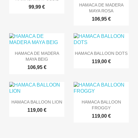

Vista rápida
HAMACA DE MADERA
99,99 €
MAYA ROSA
106,95 €


Vista rápida
Vista rápida
HAMACA DE MADERA
HAMACA BALLOON DOTS
MAYA BEIG
119,00 €
106,95 €


Vista rápida
Vista rápida
HAMACA BALLOON LION
HAMACA BALLOON
FROGGY
119,00 €
119,00 €