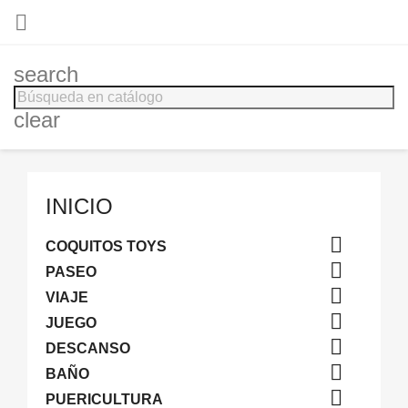

search
clear
INICIO

COQUITOS TOYS

PASEO

VIAJE

JUEGO

DESCANSO

BAÑO

PUERICULTURA