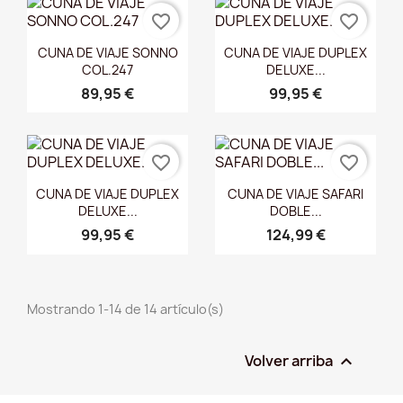
favorite_border
favorite_border
Vista rápida
Vista rápida


CUNA DE VIAJE SONNO
CUNA DE VIAJE DUPLEX
COL.247
DELUXE...
89,95 €
99,95 €
favorite_border
favorite_border
Vista rápida
Vista rápida


CUNA DE VIAJE DUPLEX
CUNA DE VIAJE SAFARI
DELUXE...
DOBLE...
99,95 €
124,99 €
Mostrando 1-14 de 14 artículo(s)
Volver arriba
