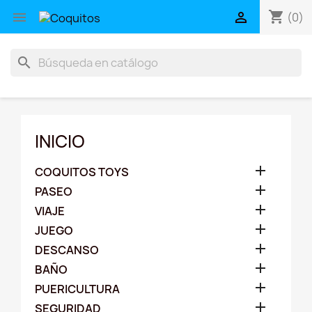
shopping_cart


(0)
search
INICIO

COQUITOS TOYS

PASEO

VIAJE

JUEGO

DESCANSO

BAÑO

PUERICULTURA

SEGURIDAD