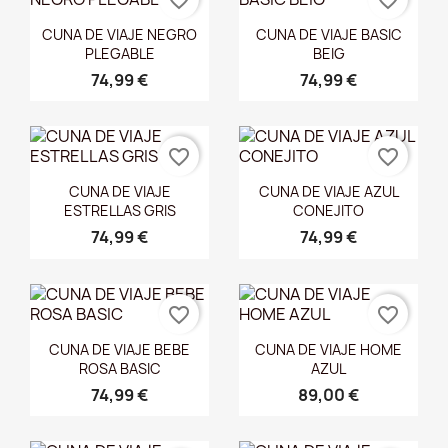
Vista rápida
Vista rápida


CUNA DE VIAJE NEGRO
CUNA DE VIAJE BASIC
PLEGABLE
BEIG
74,99 €
74,99 €
favorite_border
favorite_border
Vista rápida
Vista rápida


CUNA DE VIAJE
CUNA DE VIAJE AZUL
ESTRELLAS GRIS
CONEJITO
74,99 €
74,99 €
favorite_border
favorite_border
Vista rápida
Vista rápida


CUNA DE VIAJE BEBE
CUNA DE VIAJE HOME
ROSA BASIC
AZUL
74,99 €
89,00 €