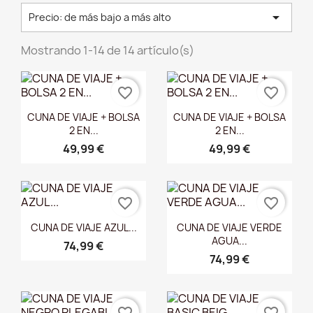

Precio: de más bajo a más alto
Mostrando 1-14 de 14 artículo(s)
favorite_border
favorite_border
Vista rápida
Vista rápida


CUNA DE VIAJE + BOLSA
CUNA DE VIAJE + BOLSA
2 EN...
2 EN...
49,99 €
49,99 €
favorite_border
favorite_border
Vista rápida
Vista rápida


CUNA DE VIAJE AZUL...
CUNA DE VIAJE VERDE
AGUA...
74,99 €
74,99 €
favorite_border
favorite_border