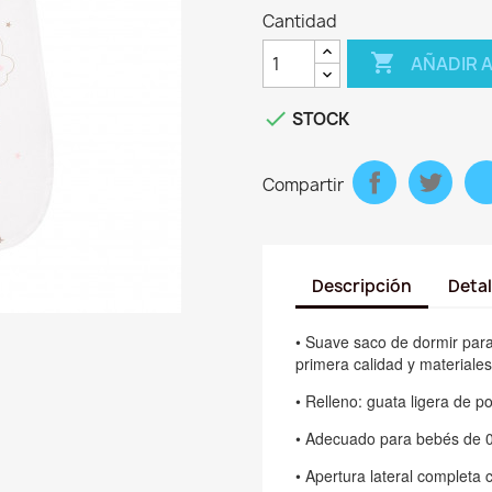
Cantidad

AÑADIR 

STOCK
Compartir
Descripción
Detal
• Suave saco de dormir par
primera calidad y materiale
• Relleno: guata ligera de po
• Adecuado para bebés de 0
• Apertura lateral completa 