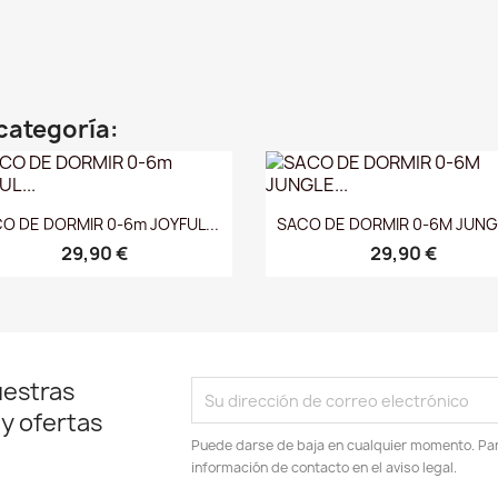
categoría:
Vista rápida
Vista rápida


O DE DORMIR 0-6m JOYFUL...
SACO DE DORMIR 0-6M JUNGL
29,90 €
29,90 €
uestras
 y ofertas
Puede darse de baja en cualquier momento. Para
información de contacto en el aviso legal.