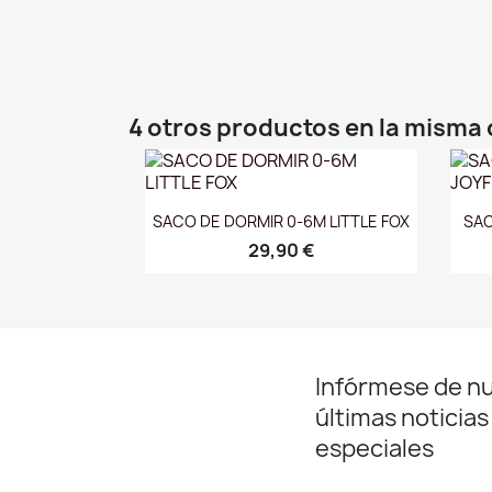
4 otros productos en la misma 
Vista rápida

SACO DE DORMIR 0-6M LITTLE FOX
SAC
29,90 €
Infórmese de n
últimas noticias
especiales