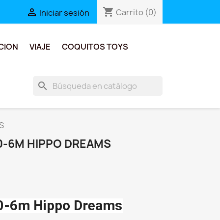
shopping_cart

Carrito
(0)
Iniciar sesión
CION
VIAJE
COQUITOS TOYS
search
S
0-6M HIPPO DREAMS
 0-6m Hippo Dreams