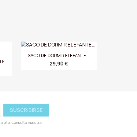
Vista rápida

SACO DE DORMIR ELEFANTE...
E...
29,90 €
 ello, consulte nuestra