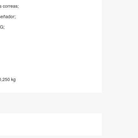
as correas;
señador;
OG;
0,250 kg