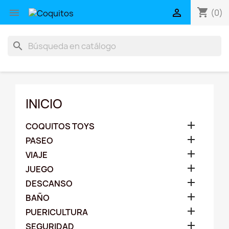
shopping_cart


(0)
search
INICIO

COQUITOS TOYS

PASEO

VIAJE

JUEGO

DESCANSO

BAÑO

PUERICULTURA

SEGURIDAD