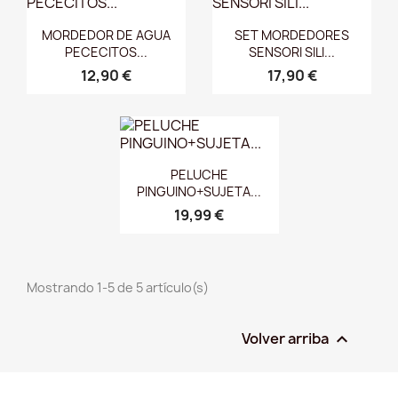
Vista rápida
Vista rápida


MORDEDOR DE AGUA
SET MORDEDORES
PECECITOS...
SENSORI SILI...
12,90 €
17,90 €
Vista rápida

PELUCHE
PINGUINO+SUJETA...
19,99 €
Mostrando 1-5 de 5 artículo(s)
Volver arriba
