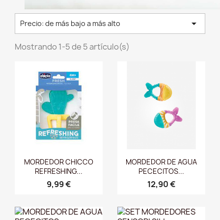

Precio: de más bajo a más alto
Mostrando 1-5 de 5 artículo(s)
Vista rápida
Vista rápida


MORDEDOR CHICCO
MORDEDOR DE AGUA
REFRESHING...
PECECITOS...
9,99 €
12,90 €