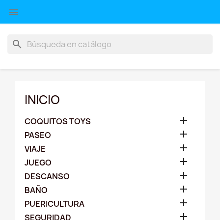

search
INICIO

COQUITOS TOYS

PASEO

VIAJE

JUEGO

DESCANSO

BAÑO

PUERICULTURA

SEGURIDAD