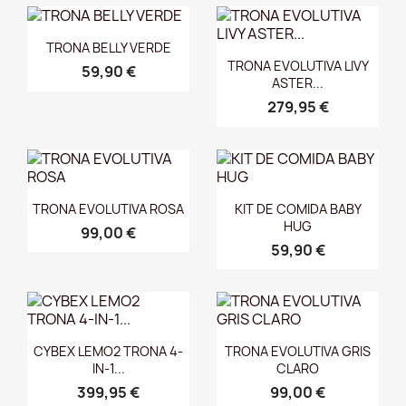
Vista rápida

TRONA BELLY VERDE
Vista rápida

TRONA EVOLUTIVA LIVY
59,90 €
ASTER...
279,95 €
Vista rápida
Vista rápida


TRONA EVOLUTIVA ROSA
KIT DE COMIDA BABY
HUG
99,00 €
59,90 €
Vista rápida
Vista rápida


CYBEX LEMO2 TRONA 4-
TRONA EVOLUTIVA GRIS
IN-1...
CLARO
399,95 €
99,00 €