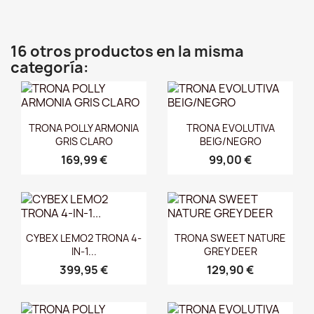
16 otros productos en la misma
categoría:
Vista rápida
Vista rápida


TRONA POLLY ARMONIA
TRONA EVOLUTIVA
GRIS CLARO
BEIG/NEGRO
169,99 €
99,00 €
Vista rápida
Vista rápida


CYBEX LEMO2 TRONA 4-
TRONA SWEET NATURE
IN-1...
GREY DEER
399,95 €
129,90 €