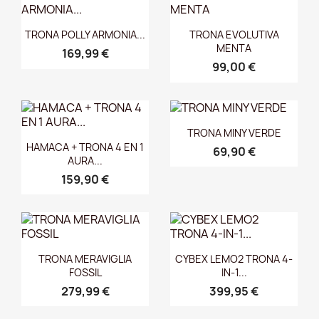
Vista rápida
Vista rápida


TRONA POLLY ARMONIA...
TRONA EVOLUTIVA
MENTA
169,99 €
99,00 €
Vista rápida

TRONA MINY VERDE
Vista rápida

HAMACA + TRONA 4 EN 1
69,90 €
AURA...
159,90 €
Vista rápida
Vista rápida


TRONA MERAVIGLIA
CYBEX LEMO2 TRONA 4-
FOSSIL
IN-1...
279,99 €
399,95 €