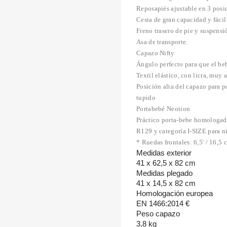
Reposapiés ajustable en 3 posi
Cesta de gran capacidad y fácil
Freno trasero de pie y suspensi
Asa de transporte.
Capazo Nifty
Ángulo perfecto para que el be
Textil elástico, con licra, muy 
Posición alta del capazo para p
tupido
Portabebé Neotion
Práctico porta-bebe homologad
R129 y categoría I-SIZE para n
* Ruedas frontales: 6,5' / 16,5 
Medidas exterior
41 x 62,5 x 82 cm
Medidas plegado
41 x 14,5 x 82 cm
Homologación europea
EN 1466:2014 €
Peso capazo
3,8 kg