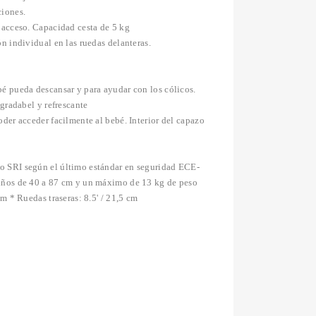
ciones.
 acceso. Capacidad cesta de 5 kg
ón individual en las ruedas delanteras.
bé pueda descansar y para ayudar con los cólicos.
agradabel y refrescante
oder acceder facilmente al bebé. Interior del capazo
o SRI según el último estándar en seguridad ECE-
iños de 40 a 87 cm y un máximo de 13 kg de peso
cm * Ruedas traseras: 8.5' / 21,5 cm