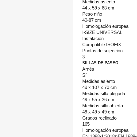
Medidas asiento
44 x 59 x 68 cm
Peso niño
40-87 cm
Homologación europea
I-SIZE UNIVERSAL
Instalación
Compatible ISOFIX
Puntos de sujección
3
SILLAS DE PASEO
Arnés
Sí
Medidas asiento
49 x 107 x 70 cm
Medidas silla plegada
49 x 55 x 36 cm
Medidas silla abierta
49 x 49 x 49 cm
Grados reclinado
165
Homologación europea
EN 1888-1:2018&EN 1888-