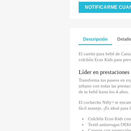
NOTIFICARME CUA
Descripción
Detall
El carrito para bebé de Casu
colchón Ecus Kids para preve
Líder en prestaciones
Transforma tus paseos en exp
urbano con todas las presta
de tu bebé hasta los 4 años.
El cochecito Nifty+ te enca
fácil manejo. ¡Es ideal para
Colchón Ecus Kids con c
Textil antiarrugas OE
Capotas con protecció