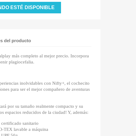
NDO ESTÉ DISPONIBLE
es del producto
alplay más completo al mejor precio. Incorpora
nir plagiocefalia.
eriencias inolvidables con Nifty+, el cochecito
ciones para ser el mejor compañero de aventuras
ntará por su tamaño realmente compacto y su
 los espacios reducidos de la ciudad! Y, además:
ertificado sanitario
KO-TEX lavable a máquina
n UPF 50+