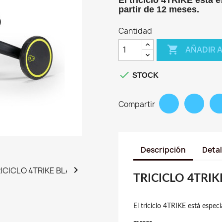
partir de 12 meses
.
Cantidad

AÑADIR 

STOCK
Compartir
Descripción
Detal

TRICICLO 4TRIK
El triciclo 4TRIKE está espe