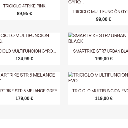
Vista rápida

TRICICLO 4TRIKE PINK
Vista rápida

TRICICLO MULTIFUNCIÓN GYR
89,95 €
99,00 €
Vista rápida
Vista rápida


CICLO MULTIFUNCION GYRO...
SMARTRIKE STR7 URBAN BL
124,99 €
199,00 €
Vista rápida
Vista rápida


RTRIKE STR 5 MELANGE GREY
TRICICLO MULTIFUNCION EVO
179,00 €
119,00 €