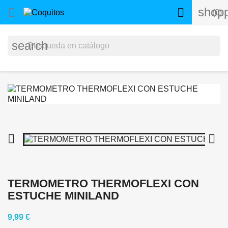
shopp


(0)
search


TERMOMETRO THERMOFLEXI CON
ESTUCHE MINILAND
9,99 €