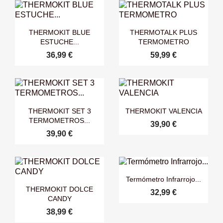


Vista rápida
Vista rápida
THERMOKIT BLUE
THERMOTALK PLUS
ESTUCHE...
TERMOMETRO
36,99 €
59,99 €


Vista rápida
Vista rápida
THERMOKIT SET 3
THERMOKIT VALENCIA
TERMOMETROS...
39,90 €
39,90 €

Vista rápida
Termómetro Infrarrojo...

Vista rápida
THERMOKIT DOLCE
32,99 €
CANDY
38,99 €