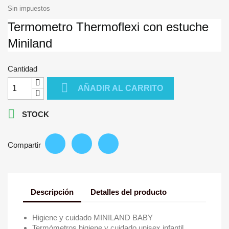
Sin impuestos
Termometro Thermoflexi con estuche
Miniland
Cantidad

AÑADIR AL CARRITO

STOCK
Compartir
Descripción
Detalles del producto
Higiene y cuidado MINILAND BABY
Termómetros higiene y cuidado unisex infantil