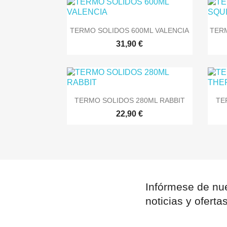

Vista rápida
TERMO SOLIDOS 600ML VALENCIA
TERM
31,90 €

Vista rápida
TERMO SOLIDOS 280ML RABBIT
TE
22,90 €
Infórmese de nue
noticias y oferta