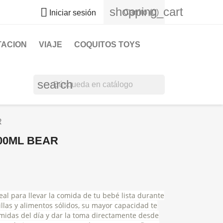
shopping_cart

Carrito
(0)
Iniciar sesión
TACION
VIAJE
COQUITOS TOYS
search
R
00ML BEAR
al para llevar la comida de tu bebé lista durante
llas y alimentos sólidos, su mayor capacidad te
midas del día y dar la toma directamente desde