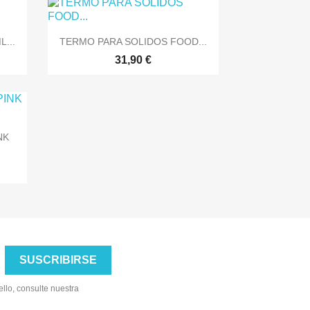

Vista rápida
...
TERMO PARA SOLIDOS FOOD...
31,90 €
NK
llo, consulte nuestra