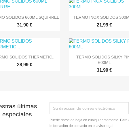


Vista rápida
Vista rápida
O SOLIDOS 600ML SQUIRREL
TERMO INOX SOLIDOS 300ML
31,90 €
21,99 €


Vista rápida
Vista rápida
RMO SOLIDOS THERMETIC...
TERMO SOLIDOS SILKY PI
600ML
28,99 €
31,99 €
stras últimas
s especiales
Puede darse de baja en cualquier momento. Para e
información de contacto en el aviso legal.