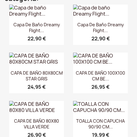
Vista rápida
Vista rápida


Capa De Baño Dreamy
Capa De Baño Dreamy
Flight...
Flight...
22,90 €
22,90 €
Vista rápida
Vista rápida


CAPA DE BAÑO 80X80CM
CAPA DE BAÑO 100X100
STAR GRIS
CM BE...
24,95 €
26,95 €
Vista rápida
Vista rápida


CAPA DE BAÑO 80X80
TOALLA CON CAPUCHA
VILLA VERDE
90/90 CM...
26,90 €
19,99 €