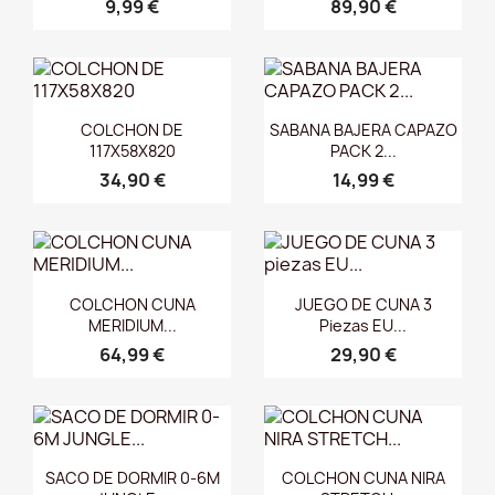
9,99 €
89,90 €
Vista rápida
Vista rápida


COLCHON DE
SABANA BAJERA CAPAZO
117X58X820
PACK 2...
34,90 €
14,99 €
Vista rápida
Vista rápida


COLCHON CUNA
JUEGO DE CUNA 3
MERIDIUM...
Piezas EU...
64,99 €
29,90 €
Vista rápida
Vista rápida


SACO DE DORMIR 0-6M
COLCHON CUNA NIRA