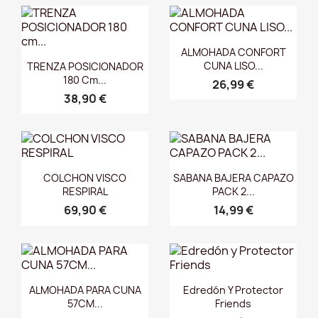
Vista rápida

ALMOHADA CONFORT
Vista rápida

CUNA LISO...
TRENZA POSICIONADOR
180 Cm...
26,99 €
38,90 €
Vista rápida
Vista rápida


COLCHON VISCO
SABANA BAJERA CAPAZO
RESPIRAL
PACK 2...
69,90 €
14,99 €
Vista rápida
Vista rápida


ALMOHADA PARA CUNA
Edredón Y Protector
57CM...
Friends