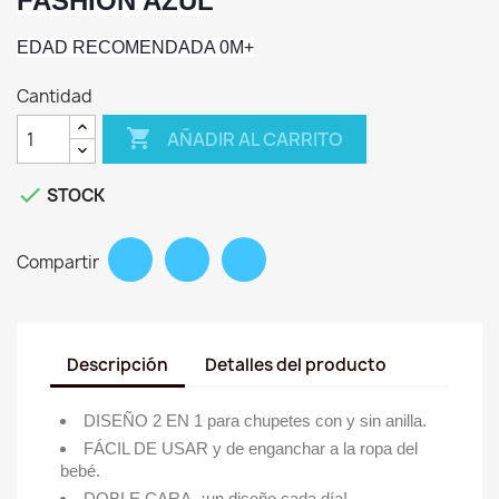
FASHION AZUL
EDAD RECOMENDADA 0M+
Cantidad

AÑADIR AL CARRITO

STOCK
Compartir
Descripción
Detalles del producto
DISEÑO 2 EN 1 para chupetes con y sin anilla.
FÁCIL DE USAR y de enganchar a la ropa del
bebé.
DOBLE CARA, ¡un diseño cada día!